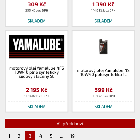
309 Kč
1 390 Kč
255 Kč bez DPH
1 149 Kč bez DPH
SKLADEM
SKLADEM
motorový olej Yamalube 4FS
motorový olej Yamalube 4S
10W40 plně syntetický
10W40 polosyntetika 1L
sudový stáčený 5L
2 195 Kč
399 Kč
1 814 Kč bez DPH
330 Kč bez DPH
SKLADEM
SKLADEM
předchozí
1
2
3
4
5
...
19