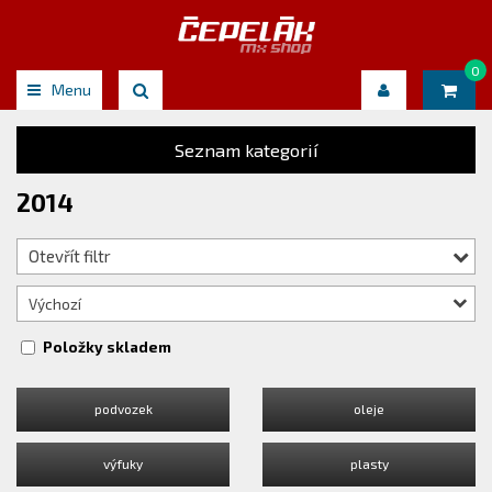
0
Menu
Seznam kategorií
2014
Otevřít filtr
Výchozí
Položky skladem
podvozek
oleje
výfuky
plasty