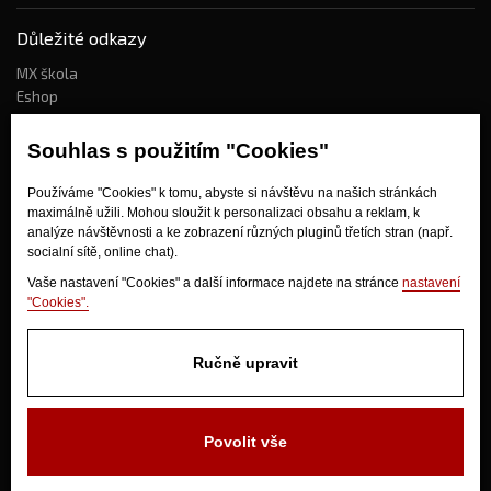
Důležité odkazy
MX škola
Eshop
Kdo jsme?
Souhlas s použitím "Cookies"
Používáme "Cookies" k tomu, abyste si návštěvu na našich stránkách
Jak nakupovat?
maximálně užili. Mohou sloužit k personalizaci obsahu a reklam, k
Obchodní podmínky
analýze návštěvnosti a ke zobrazení různých pluginů třetích stran (např.
socialní sítě, online chat).
Doprava
Odstoupení od kupní smlouvy
Vaše nastavení "Cookies" a další informace najdete na stránce
nastavení
"Cookies".
Ručně upravit
Povolit vše
V Olšinkách 1430
280 02 Kolín