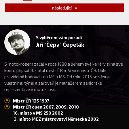
následující
S výběrem vám poradí
Jiří "Čépa" Čepelák
S motokrosem začal v roce 1988 a během své kariéry si na své
konto připsal 10x titul mistr ČR a 7x vicemistr ČR. Dále
pravidelně bodoval i na ME a MS. Od roku 2015 se věnuje
vlastnímu týmu a zároveň je manažerem seniorské
reprezentace v motokrosu.
Mistr ČR 125 1997
Mistr ČR open 2007, 2009, 2010
16. místo v MS 250 2002
3. místo MEZ mistrovství Německa 2002