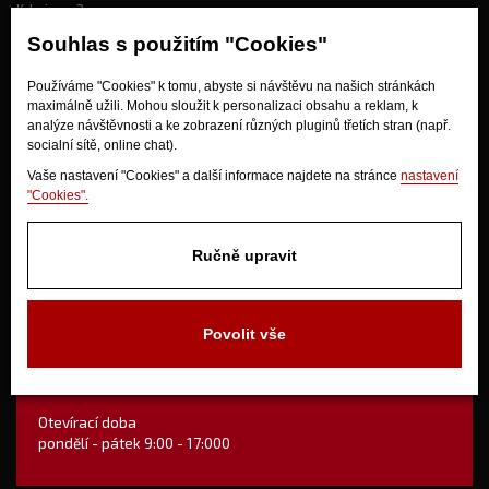
Kdo jsme?
Souhlas s použitím "Cookies"
Jak nakupovat?
Používáme "Cookies" k tomu, abyste si návštěvu na našich stránkách
maximálně užili. Mohou sloužit k personalizaci obsahu a reklam, k
Obchodní podmínky
analýze návštěvnosti a ke zobrazení různých pluginů třetích stran (např.
Doprava
socialní sítě, online chat).
Odstoupení od kupní smlouvy
Vaše nastavení "Cookies" a další informace najdete na stránce
nastavení
"Cookies".
Ručně upravit
Povolit vše
V Olšinkách 1430
280 02 Kolín
Otevírací doba
pondělí - pátek 9:00 - 17:000