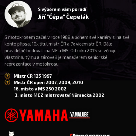
S výběrem vám poradí
Jiří "Čépa" Čepelák
S motokrosem začal v roce 1988 a během své kariéry si na své
konto připsal 10x titul mistr ČR a 7x vicemistr ČR. Dále
pravidelně bodoval i na ME a MS. Od roku 2015 se věnuje
vlastnímu týmu a zároveň je manažerem seniorské
reprezentace v motokrosu.
Mistr ČR 125 1997
Mistr ČR open 2007, 2009, 2010
16. místo v MS 250 2002
3. místo MEZ mistrovství Německa 2002