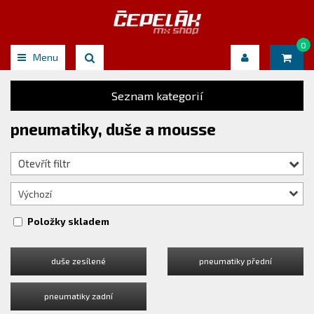
0
Menu
Seznam kategorií
pneumatiky, duše a mousse
Otevřít filtr
Výchozí
Položky skladem
duše zesílené
pneumatiky přední
pneumatiky zadní