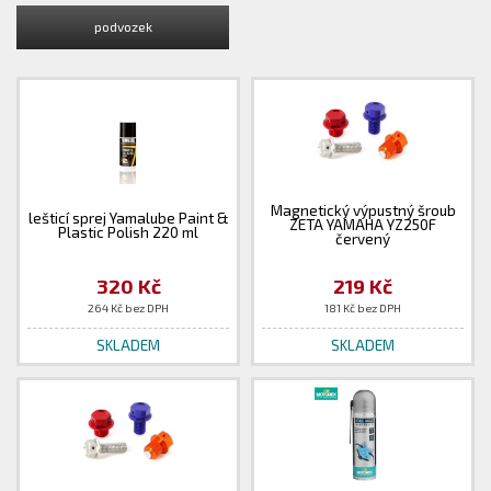
podvozek
Magnetický výpustný šroub
lešticí sprej Yamalube Paint &
ZETA YAMAHA YZ250F
Plastic Polish 220 ml
červený
320 Kč
219 Kč
264 Kč bez DPH
181 Kč bez DPH
SKLADEM
SKLADEM