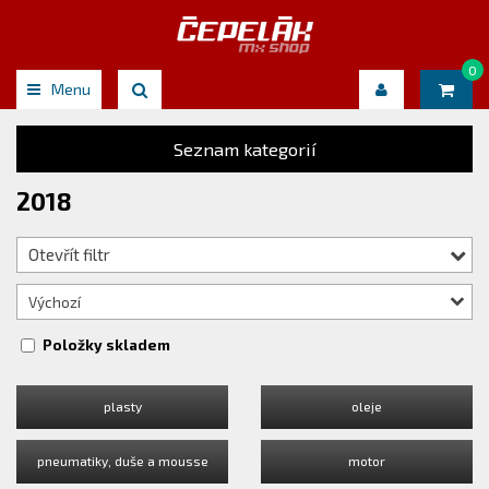
0
Menu
Seznam kategorií
2018
Otevřít filtr
Výchozí
Položky skladem
plasty
oleje
pneumatiky, duše a mousse
motor