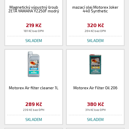
Magnetický výpustný šroub
mazací olej Motorex Joker
ZETA YAMAHA YZ250F modrý
440 Synthetic
219 Kč
320 Kč
181 Kč bez DPH
264 Kč bez DPH
SKLADEM
SKLADEM
Motorex Air filter cleaner 1L
Motorex Air Filter Oil 206
289 Kč
380 Kč
239 Kč bez DPH
314 Kč bez DPH
SKLADEM
SKLADEM