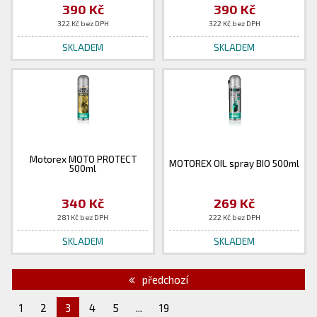
390 Kč
390 Kč
322 Kč bez DPH
322 Kč bez DPH
SKLADEM
SKLADEM
Motorex MOTO PROTECT
MOTOREX OIL spray BIO 500ml
500ml
340 Kč
269 Kč
281 Kč bez DPH
222 Kč bez DPH
SKLADEM
SKLADEM
předchozí
1
2
3
4
5
...
19