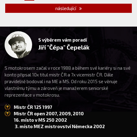
následující
S výběrem vám poradí
Jiří "Čépa" Čepelák
S motokrosem začal v roce 1988 a během své kariéry si na své
konto připsal 10x titul mistr ČR a 7x vicemistr ČR. Dále
pravidelně bodoval i na ME a MS. Od roku 2015 se věnuje
vlastnímu týmu a zároveň je manažerem seniorské
reprezentace v motokrosu.
Mistr ČR 125 1997
Mistr ČR open 2007, 2009, 2010
16. místo v MS 250 2002
3. místo MEZ mistrovství Německa 2002