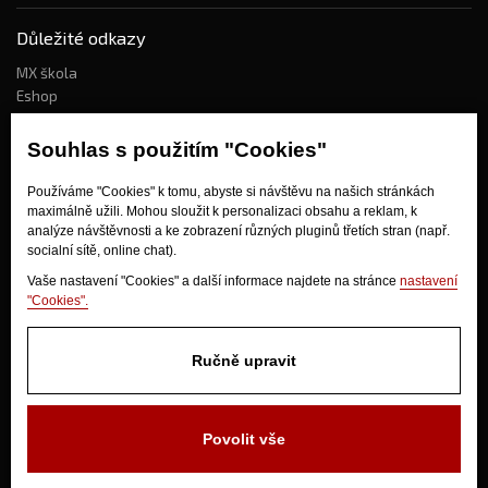
Důležité odkazy
MX škola
Eshop
Kdo jsme?
Souhlas s použitím "Cookies"
Používáme "Cookies" k tomu, abyste si návštěvu na našich stránkách
Jak nakupovat?
maximálně užili. Mohou sloužit k personalizaci obsahu a reklam, k
Obchodní podmínky
analýze návštěvnosti a ke zobrazení různých pluginů třetích stran (např.
socialní sítě, online chat).
Doprava
Odstoupení od kupní smlouvy
Vaše nastavení "Cookies" a další informace najdete na stránce
nastavení
"Cookies".
Ručně upravit
Povolit vše
V Olšinkách 1430
280 02 Kolín