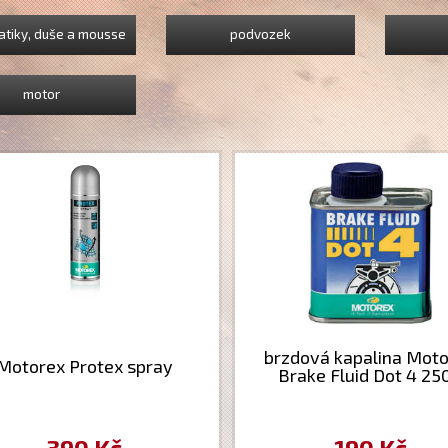
tiky, duše a mousse
podvozek
motor
brzdová kapalina Mot
Motorex Protex spray
Brake Fluid Dot 4 25
390 Kč
190 Kč