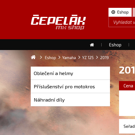
Eshop
Eshop
Eshop
Yamaha
YZ 125
2019
20
Oblečení a helmy
Cena
Příslušenství pro motokros
Náhradní díly
Seřadi