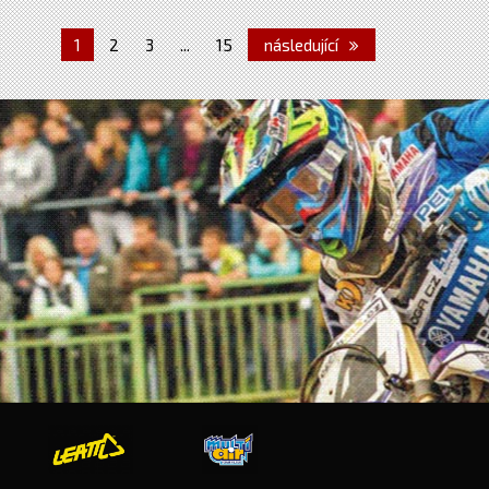
1
2
3
...
15
následující