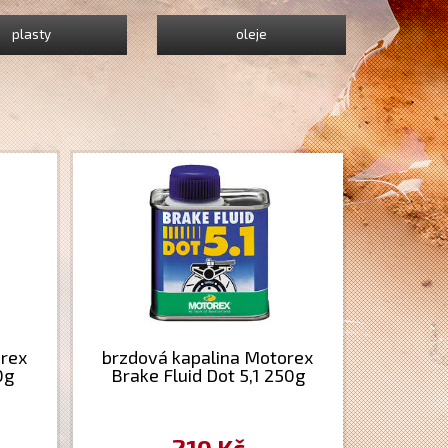
plasty
oleje
orex
brzdová kapalina Motorex
0g
Brake Fluid Dot 5,1 250g
210 Kč