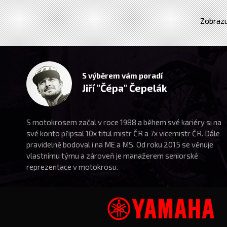
Zobrazu
S výběrem vám poradí
Jiří "Čépa" Čepelák
S motokrosem začal v roce 1988 a během své kariéry si na
své konto připsal 10x titul mistr ČR a 7x vicemistr ČR. Dále
pravidelně bodoval i na ME a MS. Od roku 2015 se věnuje
vlastnímu týmu a zároveň je manažerem seniorské
reprezentace v motokrosu.