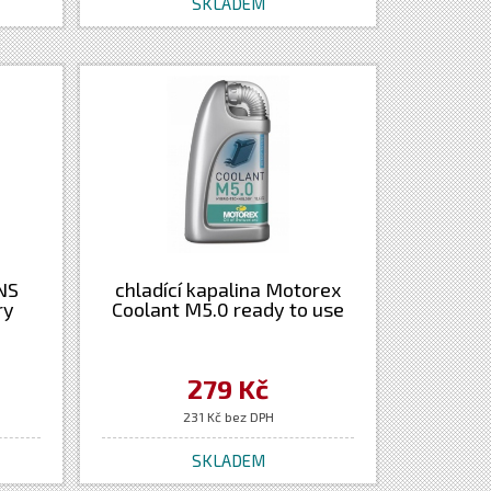
SKLADEM
ANS
chladící kapalina Motorex
ry
Coolant M5.0 ready to use
279 Kč
231 Kč bez DPH
SKLADEM