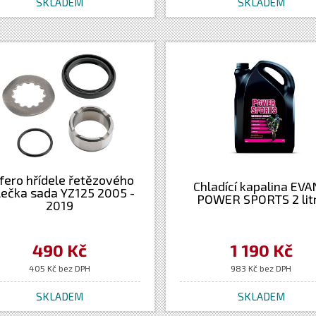
SKLADEM
SKLADEM
fero hřídele řetězového
Chladící kapalina EV
lečka sada YZ125 2005 -
POWER SPORTS 2 lit
2019
490 Kč
1 190 Kč
405 Kč bez DPH
983 Kč bez DPH
SKLADEM
SKLADEM