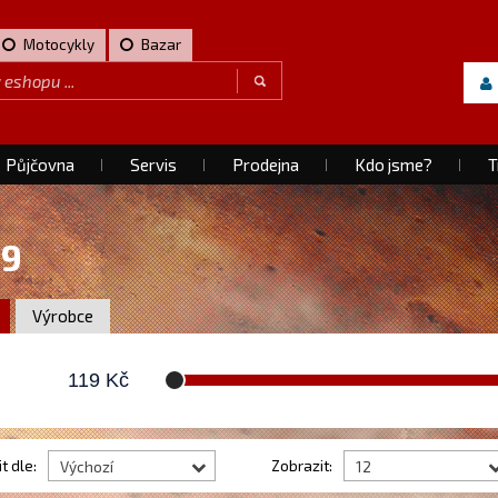
Motocykly
Bazar
Půjčovna
Servis
Prodejna
Kdo jsme?
T
19
Výrobce
119
Kč
t dle:
Zobrazit:
Výchozí
12