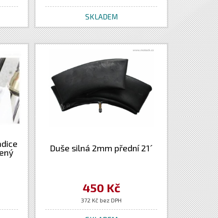
SKLADEM
adice
Duše silná 2mm přední 21´
vený
450 Kč
372 Kč bez DPH