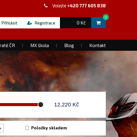
Volejte
+420 777 605 838
0
0 Kč
Přihlásit
Registrace
ratě ČR
MX škola
Blog
Kontakt
12,220
Kč
Položky skladem