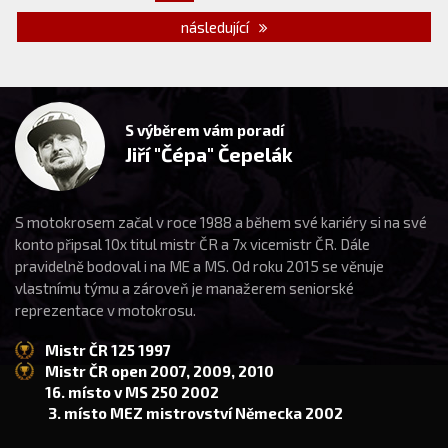
následující
S výběrem vám poradí
Jiří "Čépa" Čepelák
S motokrosem začal v roce 1988 a během své kariéry si na své
konto připsal 10x titul mistr ČR a 7x vicemistr ČR. Dále
pravidelně bodoval i na ME a MS. Od roku 2015 se věnuje
vlastnímu týmu a zároveň je manažerem seniorské
reprezentace v motokrosu.
Mistr ČR 125 1997
Mistr ČR open 2007, 2009, 2010
16. místo v MS 250 2002
3. místo MEZ mistrovství Německa 2002