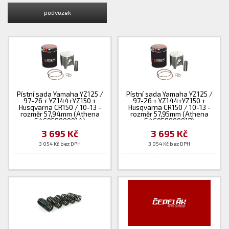
podvozek
Pístní sada Yamaha YZ125 /
Pístní sada Yamaha YZ125 /
97-26 + YZ144+YZ150 +
97-26 + YZ144+YZ150 +
Husqvarna CR150 / 10-13 -
Husqvarna CR150 / 10-13 -
rozměr 57,94mm (Athena
rozměr 57,95mm (Athena
S4C05800001A)
S4C05800001B)
3 695 Kč
3 695 Kč
3 054 Kč bez DPH
3 054 Kč bez DPH