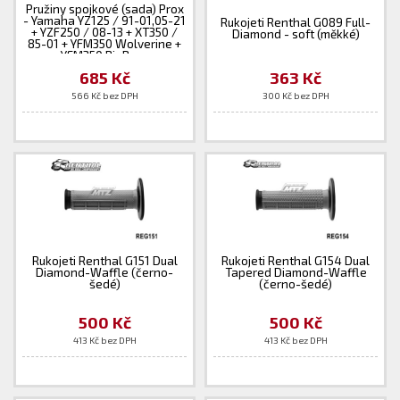
Pružiny spojkové (sada) Prox
- Yamaha YZ125 / 91-01,05-21
Rukojeti Renthal G089 Full-
+ YZF250 / 08-13 + XT350 /
Diamond - soft (měkké)
85-01 + YFM350 Wolverine +
YFM350 BigBear
685 Kč
363 Kč
566 Kč bez DPH
300 Kč bez DPH
Rukojeti Renthal G151 Dual
Rukojeti Renthal G154 Dual
Diamond-Waffle (černo-
Tapered Diamond-Waffle
šedé)
(černo-šedé)
500 Kč
500 Kč
413 Kč bez DPH
413 Kč bez DPH