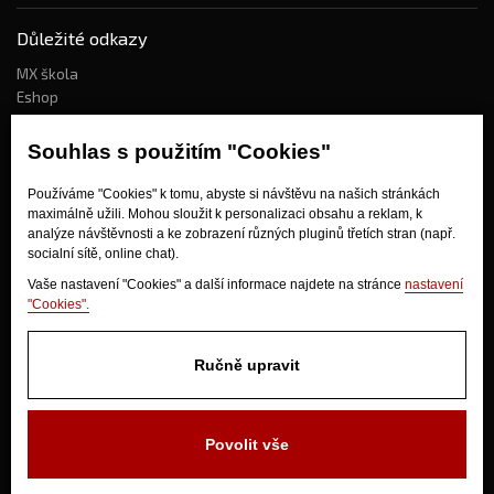
Důležité odkazy
MX škola
Eshop
Kdo jsme?
Souhlas s použitím "Cookies"
Používáme "Cookies" k tomu, abyste si návštěvu na našich stránkách
Jak nakupovat?
maximálně užili. Mohou sloužit k personalizaci obsahu a reklam, k
Obchodní podmínky
analýze návštěvnosti a ke zobrazení různých pluginů třetích stran (např.
socialní sítě, online chat).
Doprava
Odstoupení od kupní smlouvy
Vaše nastavení "Cookies" a další informace najdete na stránce
nastavení
"Cookies".
Ručně upravit
Povolit vše
V Olšinkách 1430
280 02 Kolín