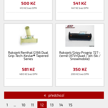
500 Kč
541 Kč
413 Kč bez DPH
447 Kč bez DPH
Rukojeti Renthal G166 Dual
Rukojeti/Gripy Progrip 727 -
Grip-Tech-Kevlar® Tapered
černé (ATV+Quad / Jet-Ski /
Series
Snowmobile)
581 Kč
350 Kč
480 Kč bez DPH
289 Kč bez DPH
předchozí
1
...
10
11
12
13
14
15