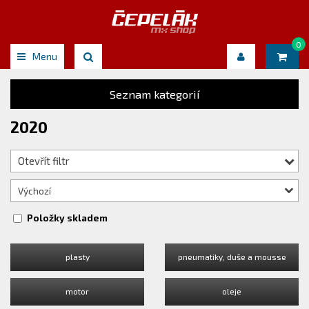
0
Menu
Seznam kategorií
2020
Otevřít filtr
Výchozí
Položky skladem
plasty
pneumatiky, duše a mousse
motor
oleje