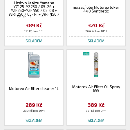
Lízátko řetězu Yamaha
YZ125+YZ250 / 05-26 +
mazací olej Motorex Joker
YZF250+YZF450 / 05-08 +
440 Synthetic
WRF250 / 05-14 + WRF450 /
05-15 - barva černá
389 Kč
320 Kč
321 Kč bez DPH
264 Kč bez DPH
SKLADEM
SKLADEM
Motorex Air Filter Oil Spray
Motorex Air filter cleaner 1L
655
289 Kč
389 Kč
239 Kč bez DPH
321 Kč bez DPH
SKLADEM
SKLADEM