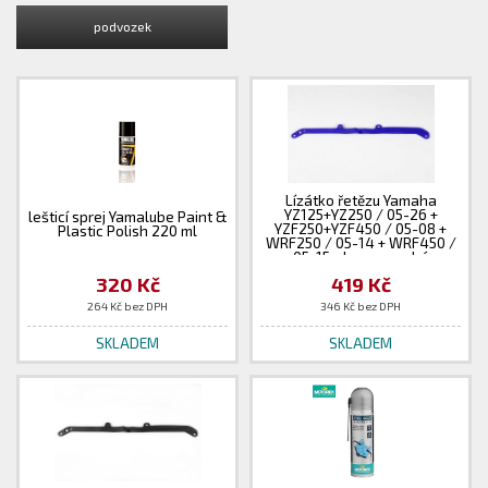
podvozek
Lízátko řetězu Yamaha
YZ125+YZ250 / 05-26 +
lešticí sprej Yamalube Paint &
YZF250+YZF450 / 05-08 +
Plastic Polish 220 ml
WRF250 / 05-14 + WRF450 /
05-15 - barva modrá
320 Kč
419 Kč
264 Kč bez DPH
346 Kč bez DPH
SKLADEM
SKLADEM