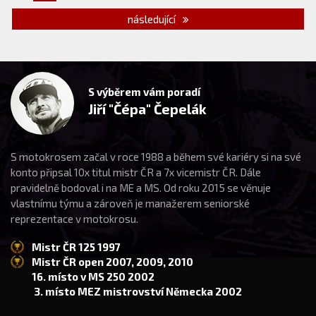
následující
S výběrem vám poradí
Jiří "Čépa" Čepelák
S motokrosem začal v roce 1988 a během své kariéry si na své
konto připsal 10x titul mistr ČR a 7x vicemistr ČR. Dále
pravidelně bodoval i na ME a MS. Od roku 2015 se věnuje
vlastnímu týmu a zároveň je manažerem seniorské
reprezentace v motokrosu.
Mistr ČR 125 1997
Mistr ČR open 2007, 2009, 2010
16. místo v MS 250 2002
3. místo MEZ mistrovství Německa 2002