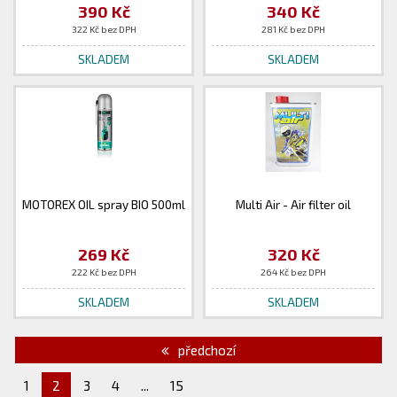
390 Kč
340 Kč
322 Kč bez DPH
281 Kč bez DPH
SKLADEM
SKLADEM
MOTOREX OIL spray BIO 500ml
Multi Air - Air filter oil
269 Kč
320 Kč
222 Kč bez DPH
264 Kč bez DPH
SKLADEM
SKLADEM
předchozí
1
2
3
4
...
15