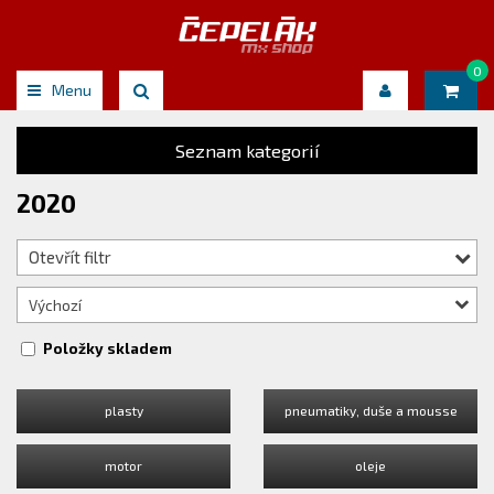
0
Menu
Seznam kategorií
2020
Otevřít filtr
Výchozí
Položky skladem
plasty
pneumatiky, duše a mousse
motor
oleje