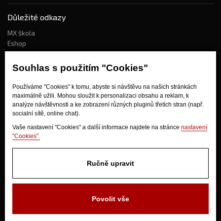
Důležité odkazy
MX škola
Eshop
Kdo jsme?
Souhlas s použitím "Cookies"
Používáme "Cookies" k tomu, abyste si návštěvu na našich stránkách
Jak nakupovat?
maximálně užili. Mohou sloužit k personalizaci obsahu a reklam, k
Obchodní podmínky
analýze návštěvnosti a ke zobrazení různých pluginů třetích stran (např.
socialní sítě, online chat).
Doprava
Odstoupení od kupní smlouvy
Vaše nastavení "Cookies" a další informace najdete na stránce
nastavení
"Cookies".
Ručně upravit
Povolit vše
V Olšinkách 1430
280 02 Kolín