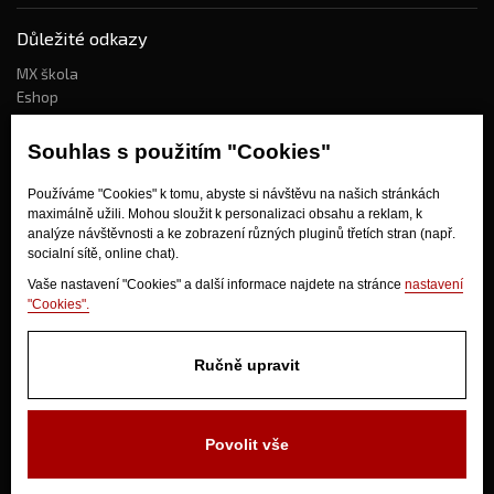
Důležité odkazy
MX škola
Eshop
Kdo jsme?
Souhlas s použitím "Cookies"
Používáme "Cookies" k tomu, abyste si návštěvu na našich stránkách
Jak nakupovat?
maximálně užili. Mohou sloužit k personalizaci obsahu a reklam, k
Obchodní podmínky
analýze návštěvnosti a ke zobrazení různých pluginů třetích stran (např.
socialní sítě, online chat).
Doprava
Odstoupení od kupní smlouvy
Vaše nastavení "Cookies" a další informace najdete na stránce
nastavení
"Cookies".
Ručně upravit
Povolit vše
V Olšinkách 1430
280 02 Kolín