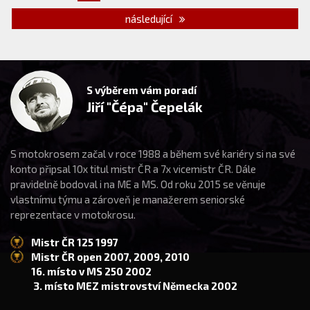
následující
S výběrem vám poradí
Jiří "Čépa" Čepelák
S motokrosem začal v roce 1988 a během své kariéry si na své
konto připsal 10x titul mistr ČR a 7x vicemistr ČR. Dále
pravidelně bodoval i na ME a MS. Od roku 2015 se věnuje
vlastnímu týmu a zároveň je manažerem seniorské
reprezentace v motokrosu.
Mistr ČR 125 1997
Mistr ČR open 2007, 2009, 2010
16. místo v MS 250 2002
3. místo MEZ mistrovství Německa 2002