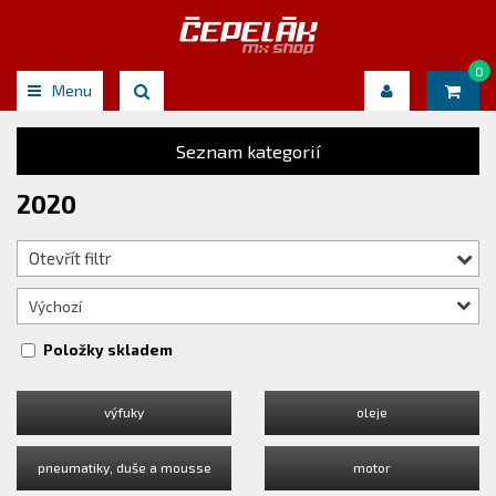
0
Menu
Seznam kategorií
2020
Otevřít filtr
Výchozí
Položky skladem
výfuky
oleje
pneumatiky, duše a mousse
motor