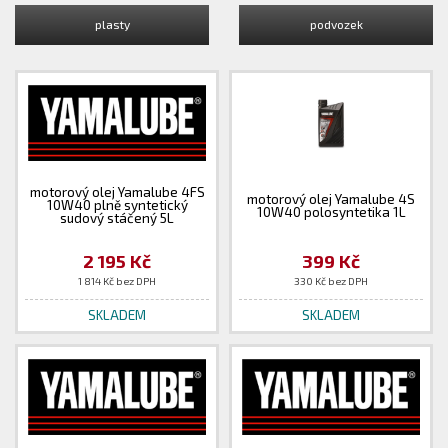
plasty
podvozek
motorový olej Yamalube 4FS
motorový olej Yamalube 4S
10W40 plně syntetický
10W40 polosyntetika 1L
sudový stáčený 5L
2 195 Kč
399 Kč
1 814 Kč bez DPH
330 Kč bez DPH
SKLADEM
SKLADEM