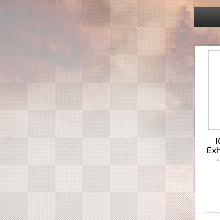
K
Exh