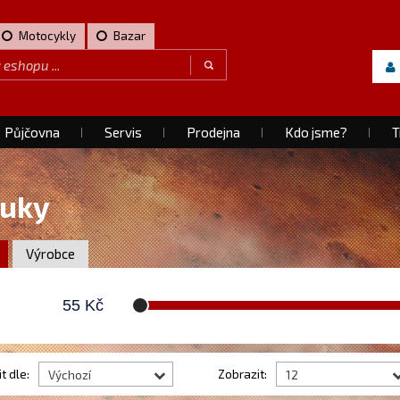
Motocykly
Bazar
Půjčovna
Servis
Prodejna
Kdo jsme?
T
fuky
Výrobce
55
Kč
t dle:
Zobrazit:
Výchozí
12