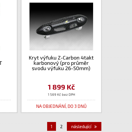
Kryt výfuku Z-Carbon 4takt
T
karbonový (pro průměr
svodu výfuku 26-50mm)
1 899 Kč
1 569 Kč bez DPH
NA OBJEDNÁNÍ, DO 3 DNŮ
1
2
následující