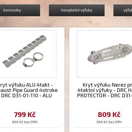
koncovky
kompletní výfuky
výfu
ryt výfuku ALU 4takt -
Kryt výfuku Nerez p
aust Pipe Guard 4stroke
4taktní výfuky - DRC 
- DRC D31-01-110 - ALU
PROTECTOR - DRC D31
ohýbací
201 - pro průměry 26-
799 Kč
809 Kč
660 Kč bez DPH
669 Kč bez DPH