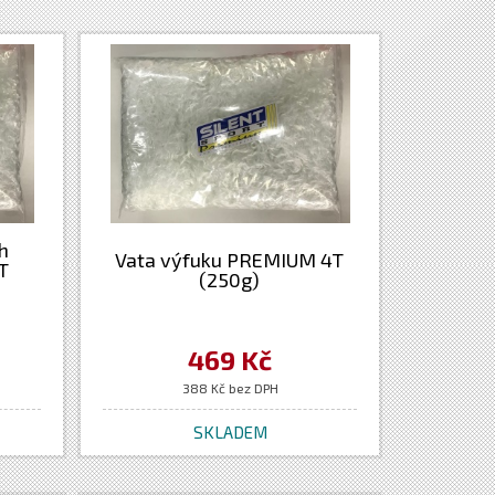
h
Vata výfuku PREMIUM 4T
T
(250g)
469 Kč
388 Kč bez DPH
SKLADEM