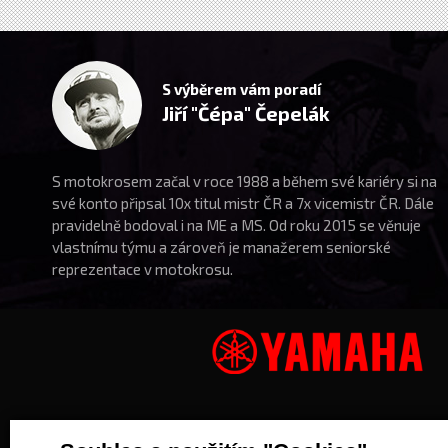
S výběrem vám poradí
Jiří "Čépa" Čepelák
S motokrosem začal v roce 1988 a během své kariéry si na
své konto připsal 10x titul mistr ČR a 7x vicemistr ČR. Dále
pravidelně bodoval i na ME a MS. Od roku 2015 se věnuje
vlastnímu týmu a zároveň je manažerem seniorské
reprezentace v motokrosu.