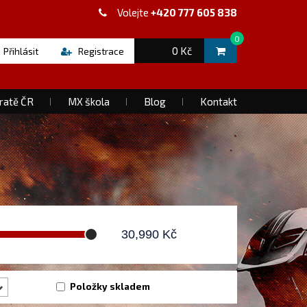
Volejte
+420 777 605 838
0
0 Kč
Přihlásit
Registrace
ratě ČR
MX škola
Blog
Kontakt
30,990
Kč
Položky skladem