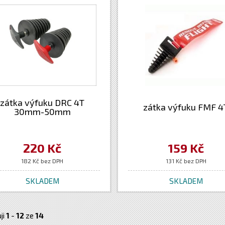
zátka výfuku DRC 4T
zátka výfuku FMF 4
30mm-50mm
220 Kč
159 Kč
182 Kč bez DPH
131 Kč bez DPH
SKLADEM
SKLADEM
ji
1
-
12
ze
14