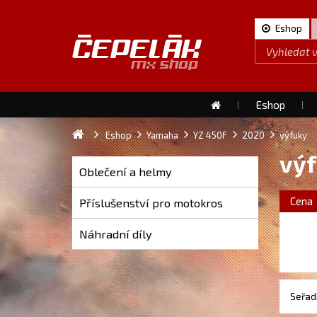
Eshop
Eshop
Eshop
Yamaha
YZ 450F
2020
výfuky
vý
Oblečení a helmy
Cena
Příslušenství pro motokros
Náhradní díly
Seřadi