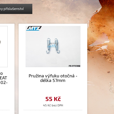
ky příslušenství
ro
Pružina výfuku otočná -
HEAT
délka 57mm
-02-
50mm
55 Kč
45 Kč bez DPH