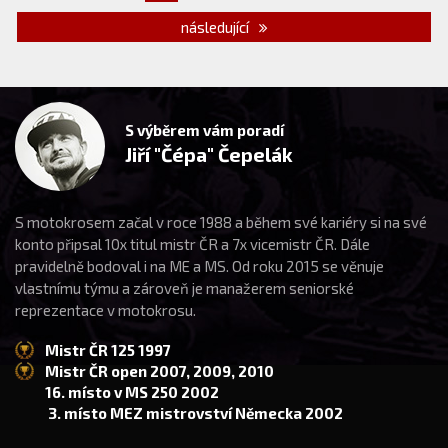
následující
S výběrem vám poradí
Jiří "Čépa" Čepelák
S motokrosem začal v roce 1988 a během své kariéry si na své
konto připsal 10x titul mistr ČR a 7x vicemistr ČR. Dále
pravidelně bodoval i na ME a MS. Od roku 2015 se věnuje
vlastnímu týmu a zároveň je manažerem seniorské
reprezentace v motokrosu.
Mistr ČR 125 1997
Mistr ČR open 2007, 2009, 2010
16. místo v MS 250 2002
3. místo MEZ mistrovství Německa 2002