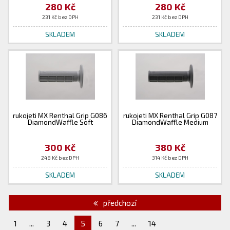
280 Kč
280 Kč
231 Kč bez DPH
231 Kč bez DPH
SKLADEM
SKLADEM
rukojeti MX Renthal Grip G086
rukojeti MX Renthal Grip G087
DiamondWaffle Soft
DiamondWaffle Medium
300 Kč
380 Kč
248 Kč bez DPH
314 Kč bez DPH
SKLADEM
SKLADEM
předchozí
1
...
3
4
5
6
7
...
14