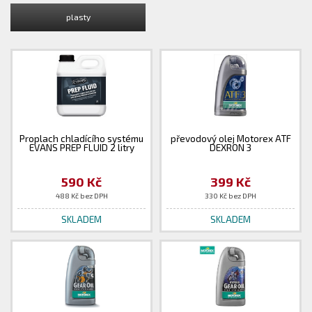
plasty
Proplach chladícího systému
převodový olej Motorex ATF
EVANS PREP FLUID 2 litry
DEXRON 3
590 Kč
399 Kč
488 Kč bez DPH
330 Kč bez DPH
SKLADEM
SKLADEM