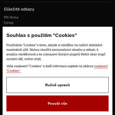
Důležité odkazy
MX škola
Eshop
Kdo jsme?
Souhlas s použitím "Cookies"
Používáme "Cookies" k tomu, abyste si návštěvu na našich stránkách
Jak nakupovat?
maximálně užili. Mohou sloužit k personalizaci obsahu a reklam, k
Obchodní podmínky
analýze návštěvnosti a ke zobrazení různých pluginů třetích stran (např.
socialní sítě, online chat).
Doprava
Odstoupení od kupní smlouvy
Vaše nastavení "Cookies" a další informace najdete na stránce
nastavení
"Cookies".
Ručně upravit
Povolit vše
V Olšinkách 1430
280 02 Kolín