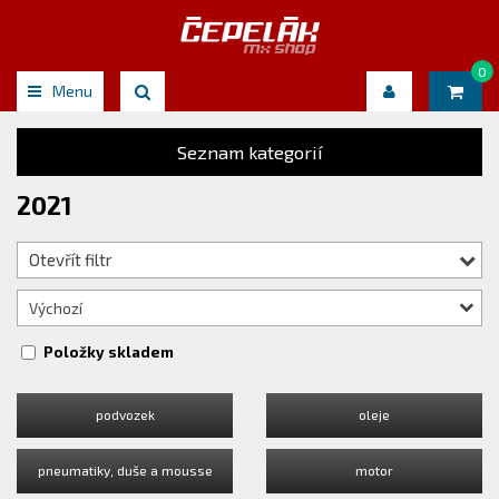
0
Menu
Seznam kategorií
2021
Otevřít filtr
Výchozí
Položky skladem
podvozek
oleje
pneumatiky, duše a mousse
motor