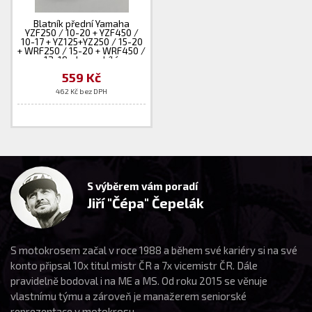
Blatník přední Yamaha
YZF250 / 10-20 + YZF450 /
10-17 + YZ125+YZ250 / 15-20
+ WRF250 / 15-20 + WRF450 /
12-19 - barva bílá
559 Kč
462 Kč bez DPH
S výběrem vám poradí
Jiří "Čépa" Čepelák
S motokrosem začal v roce 1988 a během své kariéry si na své
konto připsal 10x titul mistr ČR a 7x vicemistr ČR. Dále
pravidelně bodoval i na ME a MS. Od roku 2015 se věnuje
vlastnímu týmu a zároveň je manažerem seniorské
reprezentace v motokrosu.