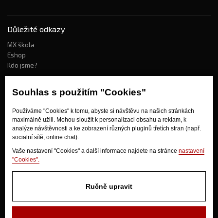
Důležité odkazy
MX škola
Eshop
Kdo jsme?
Souhlas s použitím "Cookies"
Jak nakupovat?
Používáme "Cookies" k tomu, abyste si návštěvu na našich stránkách
Obchodní podmínky
maximálně užili. Mohou sloužit k personalizaci obsahu a reklam, k
Doprava
analýze návštěvnosti a ke zobrazení různých pluginů třetích stran (např.
Odstoupení od kupní smlouvy
socialní sítě, online chat).
Vaše nastavení "Cookies" a další informace najdete na stránce
nastavení
"Cookies".
Ručně upravit
V Olšinkách 1430