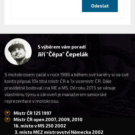
S výběrem vám poradí
Jiří "Čépa" Čepelák
S motokrosem začal v roce 1988 a během své kariéry si na své
konto připsal 10x titul mistr ČR a 7x vicemistr ČR. Dále
pravidelně bodoval i na ME a MS. Od roku 2015 se věnuje
vlastnímu týmu a zároveň je manažerem seniorské
reprezentace v motokrosu.
Mistr ČR 125 1997
Mistr ČR open 2007, 2009, 2010
16. místo v MS 250 2002
3. místo MEZ mistrovství Německa 2002