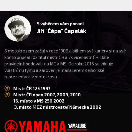
S výběrem vám poradí
Jiří "Čépa" Čepelák
S motokrosem začal v roce 1988 a během své kariéry si na své
konto připsal 10x titul mistr ČR a 7x vicemistr ČR. Dále
pravidelně bodoval i na ME a MS. Od roku 2015 se věnuje
vlastnímu týmu a zároveň je manažerem seniorské
reprezentace v motokrosu.
Mistr ČR 125 1997
Mistr ČR open 2007, 2009, 2010
16. místo v MS 250 2002
3. místo MEZ mistrovství Německa 2002