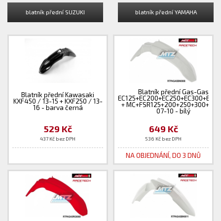
blatník přední SUZUKI
blatník přední YAMAHA
Blatník přední Gas-Gas
Blatník přední Kawasaki
EC125+EC200+EC250+EC300+EC4
KXF450 / 13-15 + KXF250 / 13-
+ MC+FSR125+200+250+300+450
16 - barva černá
07-10 - bílý
529 Kč
649 Kč
437 Kč bez DPH
536 Kč bez DPH
NA OBJEDNÁNÍ, DO 3 DNŮ