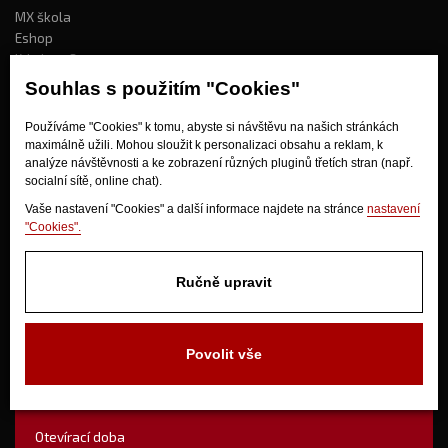
MX škola
Eshop
Kdo jsme?
Souhlas s použitím "Cookies"
Jak nakupovat?
Používáme "Cookies" k tomu, abyste si návštěvu na našich stránkách
maximálně užili. Mohou sloužit k personalizaci obsahu a reklam, k
Obchodní podmínky
analýze návštěvnosti a ke zobrazení různých pluginů třetích stran (např.
socialní sítě, online chat).
Doprava
Odstoupení od kupní smlouvy
Vaše nastavení "Cookies" a další informace najdete na stránce
nastavení
"Cookies".
Ručně upravit
Povolit vše
V Olšinkách 1430
280 02 Kolín
Otevírací doba