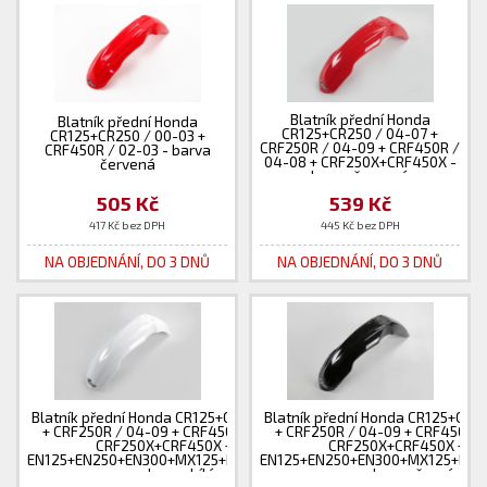
Blatník přední Honda
Blatník přední Honda
CR125+CR250 / 04-07 +
CR125+CR250 / 00-03 +
CRF250R / 04-09 + CRF450R /
CRF450R / 02-03 - barva
04-08 + CRF250X+CRF450X -
červená
barva červená
505 Kč
539 Kč
417 Kč bez DPH
445 Kč bez DPH
NA OBJEDNÁNÍ, DO 3 DNŮ
NA OBJEDNÁNÍ, DO 3 DNŮ
Blatník přední Honda CR125+CR250 / 04-07
Blatník přední Honda CR125+CR2
+ CRF250R / 04-09 + CRF450R / 04-08 +
+ CRF250R / 04-09 + CRF450R /
CRF250X+CRF450X + TM
CRF250X+CRF450X + T
EN125+EN250+EN300+MX125+MX250+MX300
EN125+EN250+EN300+MX125+MX
- barva bílá
- barva černá