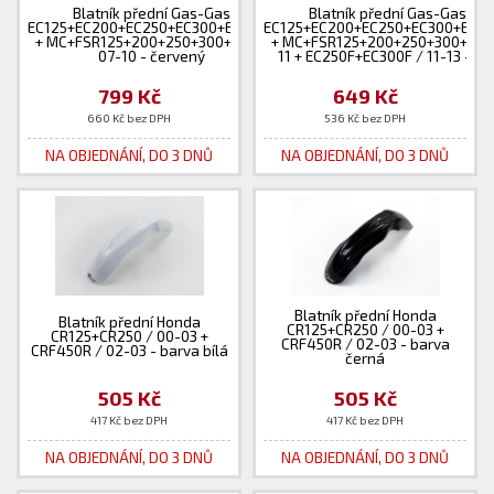
Blatník přední Gas-Gas
Blatník přední Gas-Gas
EC125+EC200+EC250+EC300+EC450F
EC125+EC200+EC250+EC300+EC4
+ MC+FSR125+200+250+300+450 /
+ MC+FSR125+200+250+300+450
07-10 - červený
11 + EC250F+EC300F / 11-13 - bíl
799 Kč
649 Kč
660 Kč bez DPH
536 Kč bez DPH
NA OBJEDNÁNÍ, DO 3 DNŮ
NA OBJEDNÁNÍ, DO 3 DNŮ
Blatník přední Honda
Blatník přední Honda
CR125+CR250 / 00-03 +
CR125+CR250 / 00-03 +
CRF450R / 02-03 - barva
CRF450R / 02-03 - barva bílá
černá
505 Kč
505 Kč
417 Kč bez DPH
417 Kč bez DPH
NA OBJEDNÁNÍ, DO 3 DNŮ
NA OBJEDNÁNÍ, DO 3 DNŮ