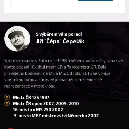
S výběrem vám poradí
Jiří "Čépa" Čepelák
S motokrosem začal v roce 1988 a během své kariéry si na své
konto připsal 10x titul mistr ČR a 7x vicemistr ČR. Dále
pravidelně bodoval i na ME a MS. Od roku 2015 se věnuje
vlastnímu týmu a zároveň je manažerem seniorské
reprezentace v motokrosu.
Mistr ČR 125 1997
Mistr ČR open 2007, 2009, 2010
16. místo v MS 250 2002
3. místo MEZ mistrovství Německa 2002