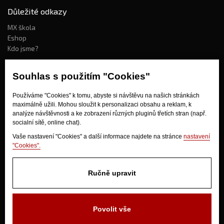
Důležité odkazy
MX škola
Eshop
Kdo jsme?
Souhlas s použitím "Cookies"
Jak nakupovat?
Používáme "Cookies" k tomu, abyste si návštěvu na našich stránkách
Obchodní podmínky
maximálně užili. Mohou sloužit k personalizaci obsahu a reklam, k
Doprava
analýze návštěvnosti a ke zobrazení různých pluginů třetích stran (např.
Odstoupení od kupní smlouvy
socialní sítě, online chat).
Vaše nastavení "Cookies" a další informace najdete na stránce
nastavení
"Cookies".
Ručně upravit
V Olšinkách 1430
Povolit vše
280 02 Kolín