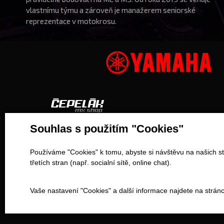
vlastnímu týmu a zároveň je manažerem seniorské
reprezentace v motokrosu.
Souhlas s použitím "Cookies"
Pro partnery
Důležité odkazy
Používáme "Cookies" k tomu, abyste si návštěvu na našich st
Kontakt
MX škola
třetích stran (např. socialní sítě, online chat).
Eshop
Kdo jsme?
Vaše nastavení "Cookies" a další informace najdete na strán