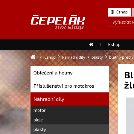
Eshop
Eshop
Eshop
Náhradní díly
plasty
blatník přední
Bl
Oblečení a helmy
žl
Příslušenství pro motokros
Náhradní díly
motor
oleje
plasty