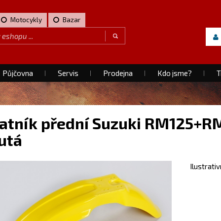
Motocykly
Bazar
Půjčovna
Servis
Prodejna
Kdo jsme?
T
atník přední Suzuki RM125+RM
utá
Ilustrati