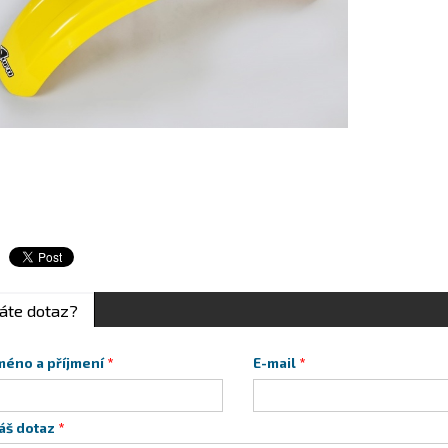
áte dotaz?
méno a příjmení
E-mail
áš dotaz