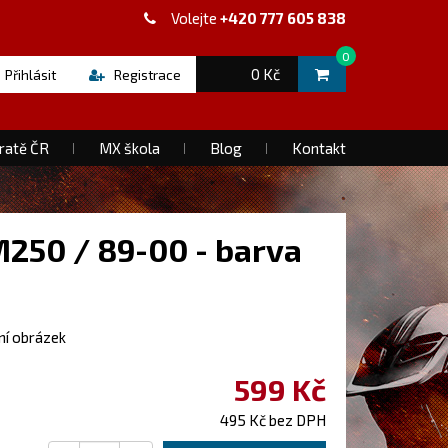
Volejte
+420 777 605 838
0
0 Kč
Přihlásit
Registrace
ratě ČR
MX škola
Blog
Kontakt
250 / 89-00 - barva
vní obrázek
599 Kč
495 Kč bez DPH