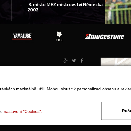
3. místo MEZ mistrovství Německa
2002
Jak nakupovat?
ránkách maximálně užili. Mohou sloužit k personalizaci obsahu a rekla
Obchodní podmínky
Doprava
Odstoupení od kupní smlouvy
Ručn
ce
nastavení "Cookies".