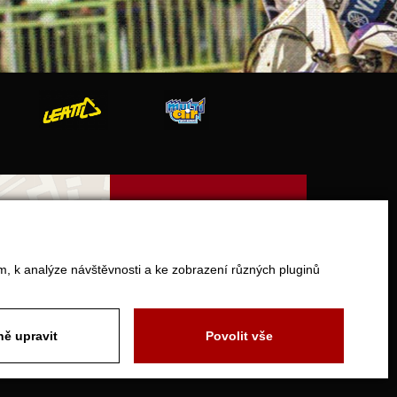
V Olšinkách 1430
280 02 Kolín
m, k analýze návštěvnosti a ke zobrazení různých pluginů
Otevírací doba
pondělí - pátek 9:00 - 17:000
ě upravit
Povolit vše