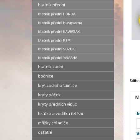
blatník přední
blatník přední HONDA
blatník přední Husqvarna
blatník přední KAWASAKI
blatník přední KTM
blatník přední SUZUKI
blatník přední YAMAHA
blatník zadní
bočnice
Sdílet
kryt zadního tlumiče
kryty páček
M
kryty předních vidlic
lízátka a vodítka řetězu
J
mřížky chladiče
ostatní
V