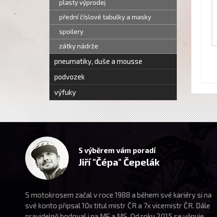
plasty výprodej
přední číslové tabulky a masky
spoilery
zátky nádrže
pneumatiky, duše a mousse
podvozek
výfuky
S výběrem vám poradí
Jiří "Čépa" Čepelák
S motokrosem začal v roce 1988 a během své kariéry si na
své konto připsal 10x titul mistr ČR a 7x vicemistr ČR. Dále
pravidelně bodoval i na ME a MS. Od roku 2015 se věnuje