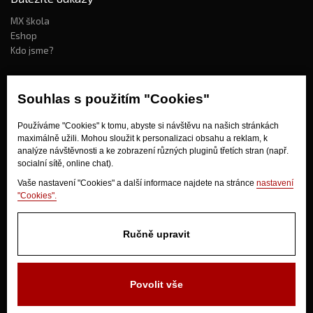
MX škola
Eshop
Kdo jsme?
Souhlas s použitím "Cookies"
Jak nakupovat?
Obchodní podmínky
Používáme "Cookies" k tomu, abyste si návštěvu na našich stránkách
Doprava
maximálně užili. Mohou sloužit k personalizaci obsahu a reklam, k
Odstoupení od kupní smlouvy
analýze návštěvnosti a ke zobrazení různých pluginů třetích stran (např.
socialní sítě, online chat).
Vaše nastavení "Cookies" a další informace najdete na stránce
nastavení
"Cookies".
Ručně upravit
V Olšinkách 1430
280 02 Kolín
Povolit vše