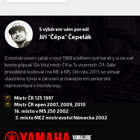
S výběrem vám poradí
Jiří "Čépa" Čepelák
S motokrosem začal v roce 1988 a během své kariéry si na své
konto připsal 10x titul mistr ČR a 7x vicemistr ČR. Dále
pravidelně bodoval i na ME a MS. Od roku 2015 se věnuje
vlastnímu týmu a zároveň je manažerem seniorské
reprezentace v motokrosu.
Mistr ČR 125 1997
Mistr ČR open 2007, 2009, 2010
16. místo v MS 250 2002
3. místo MEZ mistrovství Německa 2002