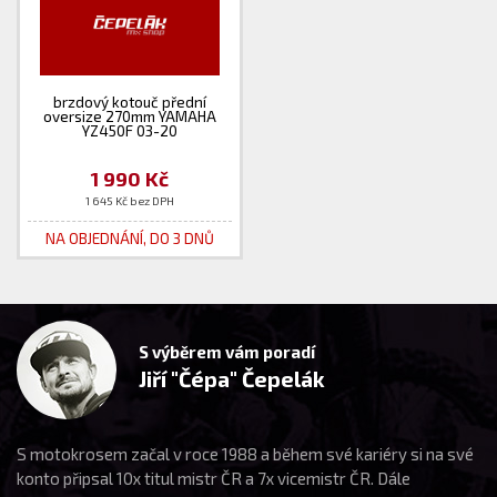
brzdový kotouč přední
oversize 270mm YAMAHA
YZ450F 03-20
1 990 Kč
1 645 Kč bez DPH
NA OBJEDNÁNÍ, DO 3 DNŮ
S výběrem vám poradí
Jiří "Čépa" Čepelák
S motokrosem začal v roce 1988 a během své kariéry si na své
konto připsal 10x titul mistr ČR a 7x vicemistr ČR. Dále