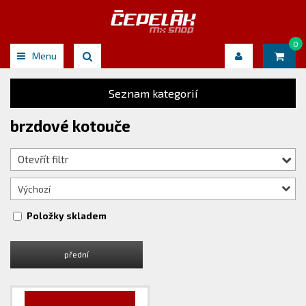
0
Menu
Seznam kategorií
brzdové kotouče
Otevřít filtr
Výchozí
Položky skladem
přední