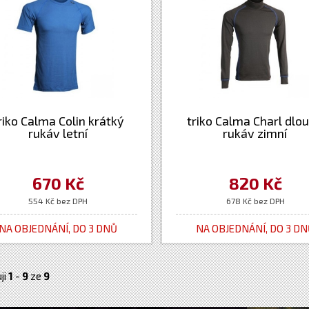
riko Calma Colin krátký
triko Calma Charl dlo
rukáv letní
rukáv zimní
670 Kč
820 Kč
554 Kč bez DPH
678 Kč bez DPH
NA OBJEDNÁNÍ, DO 3 DNŮ
NA OBJEDNÁNÍ, DO 3 D
ji
1
-
9
ze
9