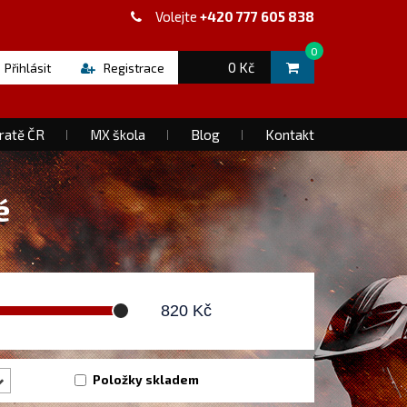
Volejte
+420 777 605 838
0
0 Kč
Přihlásit
Registrace
ratě ČR
MX škola
Blog
Kontakt
é
820
Kč
Položky skladem