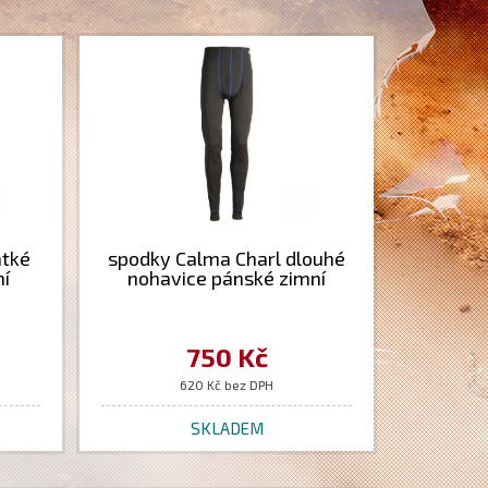
átké
spodky Calma Charl dlouhé
ní
nohavice pánské zimní
750 Kč
620 Kč bez DPH
SKLADEM