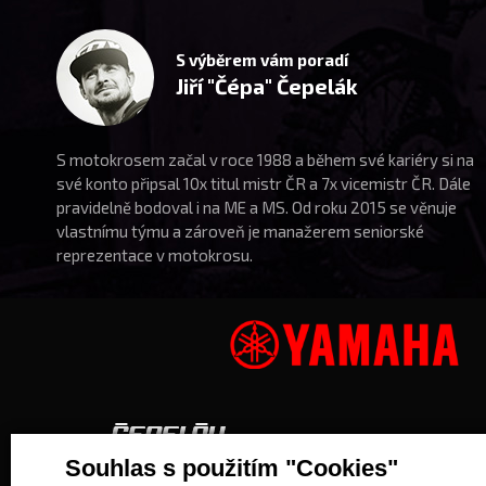
S výběrem vám poradí
Jiří "Čépa" Čepelák
S motokrosem začal v roce 1988 a během své kariéry si na
své konto připsal 10x titul mistr ČR a 7x vicemistr ČR. Dále
pravidelně bodoval i na ME a MS. Od roku 2015 se věnuje
vlastnímu týmu a zároveň je manažerem seniorské
reprezentace v motokrosu.
Souhlas s použitím "Cookies"