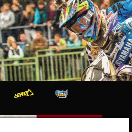
V Olšinkách 1430