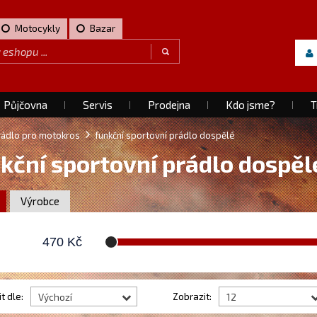
Motocykly
Bazar
Půjčovna
Servis
Prodejna
Kdo jsme?
T
prádlo pro motokros
funkční sportovní prádlo dospělé
kční sportovní prádlo dospěl
Výrobce
470
Kč
t dle:
Zobrazit:
Výchozí
12