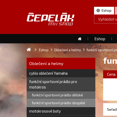
Eshop
Eshop
Eshop
Oblečení a helmy
funkční sportovní 
fun
Oblečení a helmy
cyklo oblečení Yamaha
Cena
funkční sportovní prádlo pro
motokros
funkční sportovní prádlo dětské
funkční sportovní prádlo dospělé
Seřadi
motokrosové boty