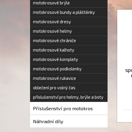
motokrosové brýle
motokrosové bundy a pláštěnky
motokrosové dresy
motokrosové helmy
motokrosové chrániče
motokrosové kalhoty
motokrosové komplety
motokrosové podkolenky
sp
motokrosové rukavice
oblečení pro volný čas
příslušenství pro helmy, brýle a boty
Příslušenství pro motokros
Náhradní díly