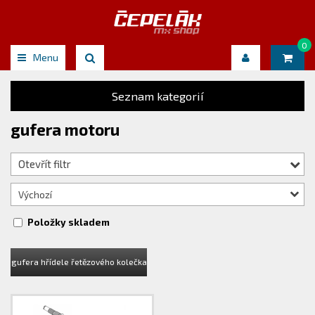
0
Menu
Seznam kategorií
gufera motoru
Otevřít filtr
Výchozí
Položky skladem
gufera hřídele řetězového kolečka