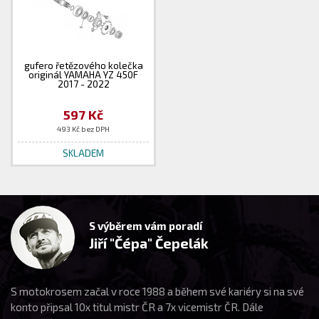
gufero řetězového kolečka
originál YAMAHA YZ 450F
2017 - 2022
597 Kč
493 Kč bez DPH
SKLADEM
S výběrem vám poradí
Jiří "Čépa" Čepelák
S motokrosem začal v roce 1988 a během své kariéry si na své
konto připsal 10x titul mistr ČR a 7x vicemistr ČR. Dále