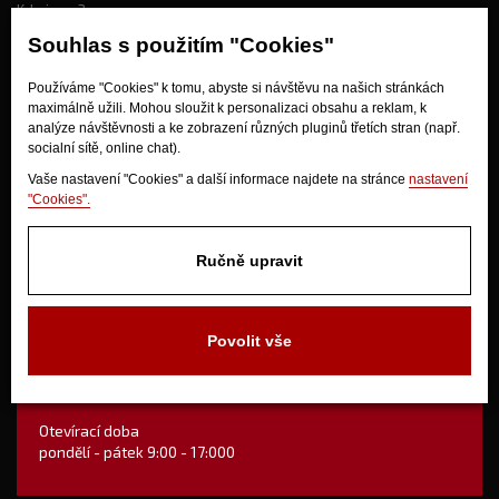
Kdo jsme?
Souhlas s použitím "Cookies"
Jak nakupovat?
Používáme "Cookies" k tomu, abyste si návštěvu na našich stránkách
maximálně užili. Mohou sloužit k personalizaci obsahu a reklam, k
Obchodní podmínky
analýze návštěvnosti a ke zobrazení různých pluginů třetích stran (např.
Doprava
socialní sítě, online chat).
Odstoupení od kupní smlouvy
Vaše nastavení "Cookies" a další informace najdete na stránce
nastavení
"Cookies".
Ručně upravit
Povolit vše
V Olšinkách 1430
280 02 Kolín
Otevírací doba
pondělí - pátek 9:00 - 17:000