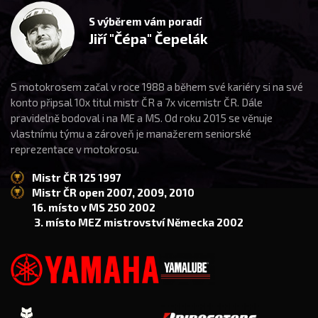
S výběrem vám poradí
Jiří "Čépa" Čepelák
S motokrosem začal v roce 1988 a během své kariéry si na své
konto připsal 10x titul mistr ČR a 7x vicemistr ČR. Dále
pravidelně bodoval i na ME a MS. Od roku 2015 se věnuje
vlastnímu týmu a zároveň je manažerem seniorské
reprezentace v motokrosu.
Mistr ČR 125 1997
Mistr ČR open 2007, 2009, 2010
16. místo v MS 250 2002
3. místo MEZ mistrovství Německa 2002