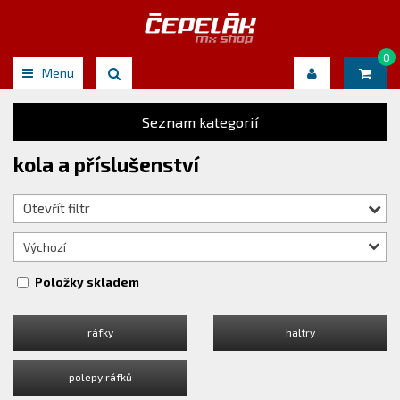
0
Menu
Seznam kategorií
kola a příslušenství
Otevřít filtr
Výchozí
Položky skladem
ráfky
haltry
polepy ráfků