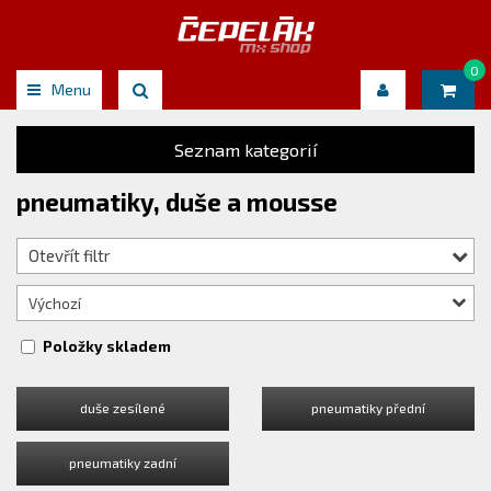
0
Menu
Seznam kategorií
pneumatiky, duše a mousse
Otevřít filtr
Výchozí
Položky skladem
duše zesílené
pneumatiky přední
pneumatiky zadní