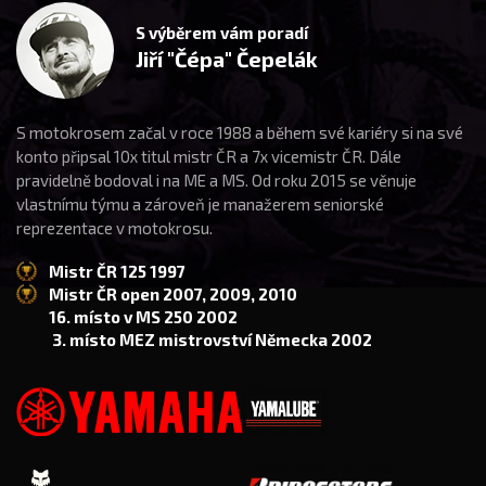
S výběrem vám poradí
Jiří "Čépa" Čepelák
S motokrosem začal v roce 1988 a během své kariéry si na své
konto připsal 10x titul mistr ČR a 7x vicemistr ČR. Dále
pravidelně bodoval i na ME a MS. Od roku 2015 se věnuje
vlastnímu týmu a zároveň je manažerem seniorské
reprezentace v motokrosu.
Mistr ČR 125 1997
Mistr ČR open 2007, 2009, 2010
16. místo v MS 250 2002
3. místo MEZ mistrovství Německa 2002