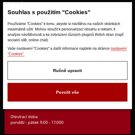
Kdo jsme?
Souhlas s použitím "Cookies"
Jak nakupovat?
Používáme "Cookies" k tomu, abyste si návštěvu na našich stránkách
maximálně užili. Mohou sloužit k personalizaci obsahu a reklam, k
Obchodní podmínky
analýze návštěvnosti a ke zobrazení různých pluginů třetích stran (např.
Doprava
socialní sítě, online chat).
Odstoupení od kupní smlouvy
Vaše nastavení "Cookies" a další informace najdete na stránce
nastavení
"Cookies".
Ručně upravit
Povolit vše
V Olšinkách 1430
280 02 Kolín
Otevírací doba
pondělí - pátek 9:00 - 17:000