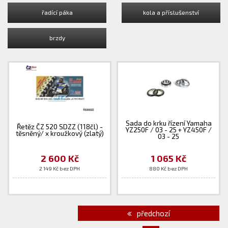
řadící páka
kola a příslušenství
brzdy
Sada do krku řízení Yamaha
Řetěz ČZ 520 SDZZ (118čl) -
YZ250F / 03 - 25 + YZ450F /
těsněný/ x kroužkový (zlatý)
03 - 25
2 600 Kč
1 065 Kč
2 149 Kč bez DPH
880 Kč bez DPH
předchozí