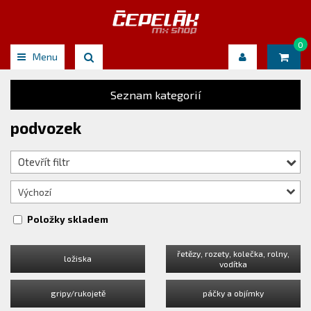
0
Menu
Seznam kategorií
podvozek
Otevřít filtr
Výchozí
Položky skladem
řetězy, rozety, kolečka, rolny,
ložiska
vodítka
gripy/rukojetě
páčky a objímky