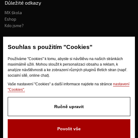
Důležité odkazy
MX škola
Eshop
Kdo jsme?
Souhlas s použitím "Cookies"
Jak nakupovat?
Obchodní podmínky
Používáme "Cookies" k tomu, abyste si návštěvu na našich stránkách
Doprava
maximálně užili. Mohou sloužit k personalizaci obsahu a reklam, k
analýze návštěvnosti a ke zobrazení různých pluginů třetích stran (např.
Odstoupení od kupní smlouvy
socialní sítě, online chat).
Vaše nastavení "Cookies" a další informace najdete na stránce
nastavení
"Cookies".
Ručně upravit
V Olšinkách 1430
280 02 Kolín
Povolit vše