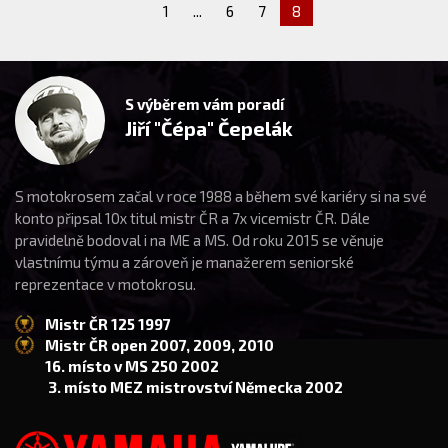
1
...
6
7
8
S výběrem vám poradí
Jiří "Čépa" Čepelák
S motokrosem začal v roce 1988 a během své kariéry si na své
konto připsal 10x titul mistr ČR a 7x vicemistr ČR. Dále
pravidelně bodoval i na ME a MS. Od roku 2015 se věnuje
vlastnímu týmu a zároveň je manažerem seniorské
reprezentace v motokrosu.
Mistr ČR 125 1997
Mistr ČR open 2007, 2009, 2010
16. místo v MS 250 2002
3. místo MEZ mistrovství Německa 2002