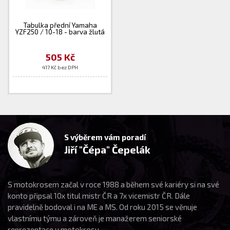
Tabulka přední Yamaha
YZF250 / 10-18 - barva žlutá
505 Kč
417 Kč bez DPH
S výběrem vám poradí
Jiří "Čépa" Čepelák
S motokrosem začal v roce 1988 a během své kariéry si na své
konto připsal 10x titul mistr ČR a 7x vicemistr ČR. Dále
pravidelně bodoval i na ME a MS. Od roku 2015 se věnuje
vlastnímu týmu a zároveň je manažerem seniorské
reprezentace v motokrosu.