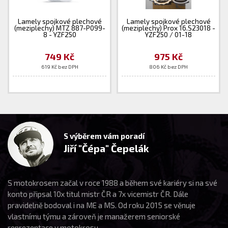
Lamely spojkové plechové
Lamely spojkové plechové
(meziplechy) MTZ 887-P099-
(meziplechy) Prox 16.S23018 -
8 - YZF250
YZF250 / 01-18
749 Kč
975 Kč
619 Kč bez DPH
806 Kč bez DPH
S výběrem vám poradí
Jiří "Čépa" Čepelák
S motokrosem začal v roce 1988 a během své kariéry si na své
konto připsal 10x titul mistr ČR a 7x vicemistr ČR. Dále
pravidelně bodoval i na ME a MS. Od roku 2015 se věnuje
vlastnímu týmu a zároveň je manažerem seniorské
reprezentace v motokrosu.