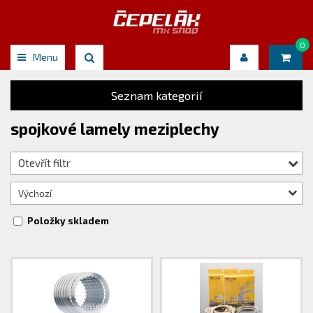
0
Menu
Seznam kategorií
spojkové lamely meziplechy
Otevřít filtr
Výchozí
Položky skladem