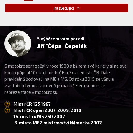
následující
S výběrem vám poradí
Jiří "Čépa" Čepelák
S motokrosem začal v roce 1988 a během své kariéry si na své
konto připsal 10x titul mistr ČR a 7x vicemistr ČR. Dále
pravidelně bodoval i na ME a MS. Od roku 2015 se věnuje
vlastnímu týmu a zároveň je manažerem seniorské
reprezentace v motokrosu.
Mistr ČR 125 1997
Mistr ČR open 2007, 2009, 2010
16. místo v MS 250 2002
3. místo MEZ mistrovství Německa 2002