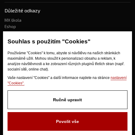
Důležité odkazy
MX škola
Eshop
Kdo jsme?
Souhlas s použitím "Cookies"
Používáme "Cookies" k tomu, abyste si návštěvu na našich stránkách
Jak nakupovat?
maximálně užili. Mohou sloužit k personalizaci obsahu a reklam, k
Obchodní podmínky
analýze návštěvnosti a ke zobrazení různých pluginů třetích stran (např.
socialní sítě, online chat).
Doprava
Odstoupení od kupní smlouvy
Vaše nastavení "Cookies" a další informace najdete na stránce
nastavení
"Cookies".
Ručně upravit
Povolit vše
V Olšinkách 1430
280 02 Kolín