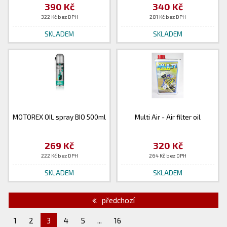
390 Kč
340 Kč
322 Kč bez DPH
281 Kč bez DPH
SKLADEM
SKLADEM
MOTOREX OIL spray BIO 500ml
Multi Air - Air filter oil
269 Kč
320 Kč
222 Kč bez DPH
264 Kč bez DPH
SKLADEM
SKLADEM
předchozí
1
2
3
4
5
...
16