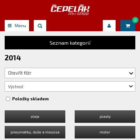
0
Menu
Seznam kategorií
2014
Otevřít filtr
Výchozí
Položky skladem
oleje
plasty
pneumatiky, duše a mousse
motor