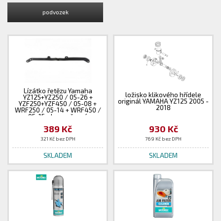
podvozek
Lízátko řetězu Yamaha
ložisko klikového hřídele
YZ125+YZ250 / 05-26 +
originál YAMAHA YZ125 2005 -
YZF250+YZF450 / 05-08 +
2018
WRF250 / 05-14 + WRF450 /
05-15 - barva černá
389 Kč
930 Kč
321 Kč bez DPH
769 Kč bez DPH
SKLADEM
SKLADEM