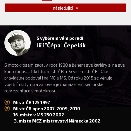
následující
S výběrem vám poradí
Jiří "Čépa" Čepelák
S motokrosem začal v roce 1988 a během své kariéry si na své
konto připsal 10x titul mistr ČR a 7x vicemistr ČR. Dále
pravidelně bodoval i na ME a MS. Od roku 2015 se věnuje
vlastnímu týmu a zároveň je manažerem seniorské
reprezentace v motokrosu.
Mistr ČR 125 1997
Mistr ČR open 2007, 2009, 2010
16. místo v MS 250 2002
3. místo MEZ mistrovství Německa 2002