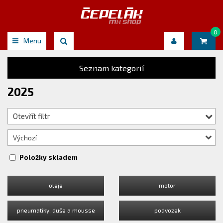
0
Menu
Seznam kategorií
2025
Otevřít filtr
Výchozí
Položky skladem
oleje
motor
pneumatiky, duše a mousse
podvozek