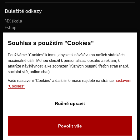
Důležité odkazy
MX škola
Eshop
Kdo jsme?
Souhlas s použitím "Cookies"
Používáme "Cookies" k tomu, abyste si návštěvu na našich stránkách
Jak nakupovat?
maximálně užili. Mohou sloužit k personalizaci obsahu a reklam, k
Obchodní podmínky
analýze návštěvnosti a ke zobrazení různých pluginů třetích stran (např.
socialní sítě, online chat).
Doprava
Odstoupení od kupní smlouvy
Vaše nastavení "Cookies" a další informace najdete na stránce
nastavení
"Cookies".
Ručně upravit
Povolit vše
V Olšinkách 1430
280 02 Kolín