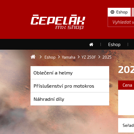
Eshop
Eshop
Eshop
Yamaha
YZ 250F
2025
20
Oblečení a helmy
Cena
Příslušenství pro motokros
Náhradní díly
Seřadi