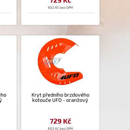
602 Kč bez DPH
ého
Kryt předního brzdového
ý
kotouče UFO - oranžový
729 Kč
602 Kč bez DPH