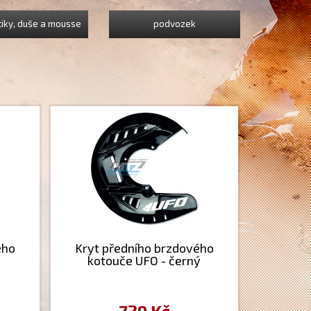
iky, duše a mousse
podvozek
ého
Kryt předního brzdového
kotouče UFO - černý
729 Kč