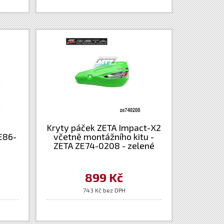
é
Kryty páček ZETA Impact-X2
E86-
včetně montážního kitu -
ZETA ZE74-0208 - zelené
899 Kč
743 Kč bez DPH