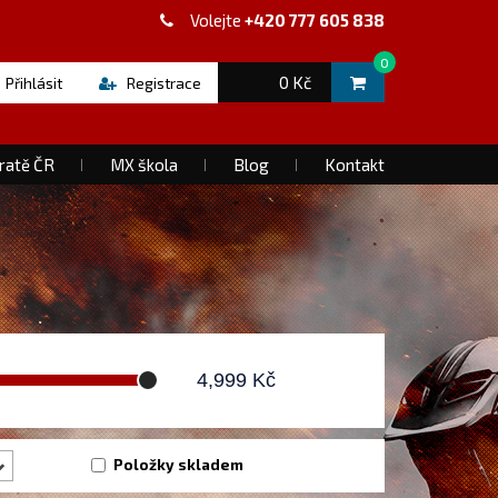
Volejte
+420 777 605 838
0
0 Kč
Přihlásit
Registrace
ratě ČR
MX škola
Blog
Kontakt
4,999
Kč
Položky skladem