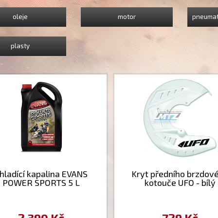
oleje
motor
pneumat
plasty
hladící kapalina EVANS
Kryt předního brzdov
POWER SPORTS 5 L
kotouče UFO - bílý
2 390 Kč
729 Kč