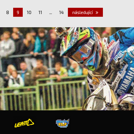
8
9
10
11
...
14
následující