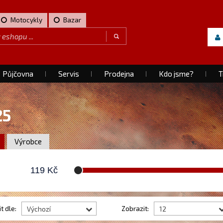
Motocykly
Bazar
Půjčovna
Servis
Prodejna
Kdo jsme?
T
25
Výrobce
119
Kč
t dle:
Zobrazit:
Výchozí
12