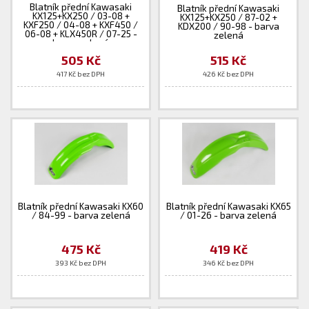
Blatník přední Kawasaki
Blatník přední Kawasaki
KX125+KX250 / 03-08 +
KX125+KX250 / 87-02 +
KXF250 / 04-08 + KXF450 /
KDX200 / 90-98 - barva
06-08 + KLX450R / 07-25 -
zelená
barva zelená
505 Kč
515 Kč
417 Kč bez DPH
426 Kč bez DPH
Blatník přední Kawasaki KX60
Blatník přední Kawasaki KX65
/ 84-99 - barva zelená
/ 01-26 - barva zelená
475 Kč
419 Kč
393 Kč bez DPH
346 Kč bez DPH