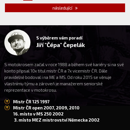
následující
S výběrem vám poradí
Jiří "Čépa" Čepelák
S motokrosem začal v roce 1988 a během své kariéry si na své
konto připsal 10x titul mistr ČR a 7x vicemistr ČR. Dále
pravidelně bodoval i na ME a MS. Od roku 2015 se věnuje
vlastnímu týmu a zároveň je manažerem seniorské
reprezentace v motokrosu.
Mistr ČR 125 1997
Mistr ČR open 2007, 2009, 2010
16. místo v MS 250 2002
3. místo MEZ mistrovství Německa 2002