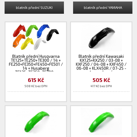
blatník přední SUZUKI
blatník přední YAMAHA
Blatník přední Husqvarna
Blatník přední Kawasaki
TE125+TE250+TE300 / 14 +
KX125+KX250 / 03-08 +
FE250+FE350+FE450+FE501 /
KXF250 / 04-08 + KXF450 /
14 + Husaberg
06-08 + KLX450R / 07-25 -
TE125+TE250+TE300 +
barva černá
FE250+FE350+FE450+FE501 /
615 Kč
505 Kč
13-14 - barva bílá
508 Kč bez DPH
417 Kč bez DPH