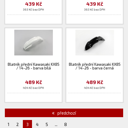
439 Kč
439 Kč
363 Kč bez DPH
363 Kč bez DPH
Blatník přední Kawasaki KX85
Blatník přední Kawasaki KX85
/ 14-26 - barva bílá
/ 14-26 - barva černá
489 Kč
489 Kč
404 Kč bez DPH
404 Kč bez DPH
předchozí
1
2
3
4
5
...
8