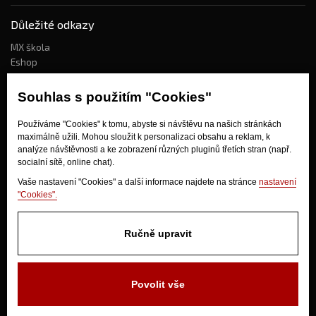
Důležité odkazy
MX škola
Eshop
Kdo jsme?
Souhlas s použitím "Cookies"
Používáme "Cookies" k tomu, abyste si návštěvu na našich stránkách
Jak nakupovat?
maximálně užili. Mohou sloužit k personalizaci obsahu a reklam, k
Obchodní podmínky
analýze návštěvnosti a ke zobrazení různých pluginů třetích stran (např.
socialní sítě, online chat).
Doprava
Odstoupení od kupní smlouvy
Vaše nastavení "Cookies" a další informace najdete na stránce
nastavení
"Cookies".
Ručně upravit
Povolit vše
V Olšinkách 1430
280 02 Kolín