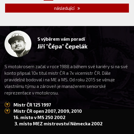
následující
S výběrem vám poradí
Jiří "Čépa" Čepelák
S motokrosem začal v roce 1988 a během své kariéry si na své
konto připsal 10x titul mistr ČR a 7x vicemistr ČR. Dále
pravidelně bodoval i na ME a MS. Od roku 2015 se věnuje
vlastnímu týmu a zároveň je manažerem seniorské
reprezentace v motokrosu.
Mistr ČR 125 1997
Mistr ČR open 2007, 2009, 2010
16. místo v MS 250 2002
3. místo MEZ mistrovství Německa 2002