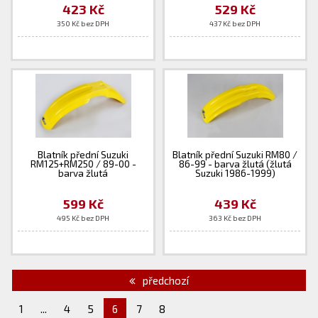
423 Kč
529 Kč
350 Kč bez DPH
437 Kč bez DPH
Blatník přední Suzuki
Blatník přední Suzuki RM80 /
RM125+RM250 / 89-00 -
86-99 - barva žlutá (žlutá
barva žlutá
Suzuki 1986-1999)
599 Kč
439 Kč
495 Kč bez DPH
363 Kč bez DPH
předchozí
1
...
4
5
6
7
8