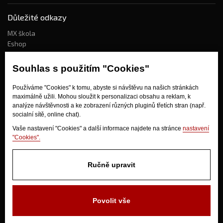
Důležité odkazy
MX škola
Eshop
Kdo jsme?
Souhlas s použitím "Cookies"
Používáme "Cookies" k tomu, abyste si návštěvu na našich stránkách
Jak nakupovat?
maximálně užili. Mohou sloužit k personalizaci obsahu a reklam, k
Obchodní podmínky
analýze návštěvnosti a ke zobrazení různých pluginů třetích stran (např.
socialní sítě, online chat).
Doprava
Odstoupení od kupní smlouvy
Vaše nastavení "Cookies" a další informace najdete na stránce
nastavení
"Cookies".
Ručně upravit
Povolit vše
V Olšinkách 1430
280 02 Kolín