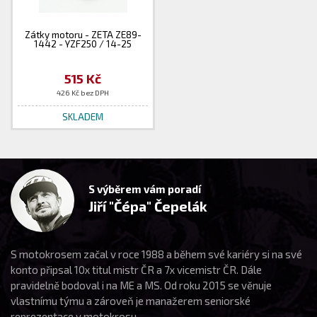
Zátky motoru - ZETA ZE89-
1442 - YZF250 / 14-25
515 Kč
426 Kč bez DPH
SKLADEM
S výběrem vám poradí
Jiří "Čépa" Čepelák
S motokrosem začal v roce 1988 a během své kariéry si na své
konto připsal 10x titul mistr ČR a 7x vicemistr ČR. Dále
pravidelně bodoval i na ME a MS. Od roku 2015 se věnuje
vlastnímu týmu a zároveň je manažerem seniorské
reprezentace v motokrosu.