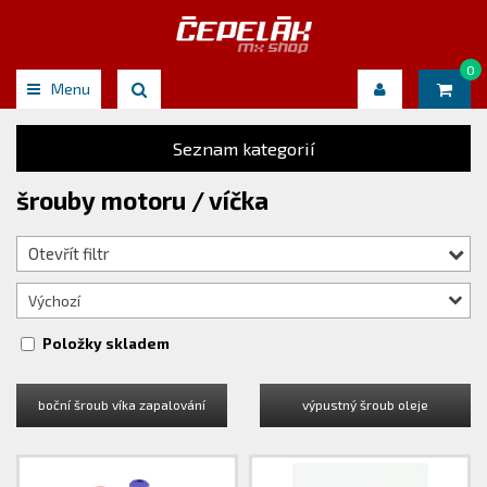
0
Menu
Seznam kategorií
šrouby motoru / víčka
Otevřít filtr
Výchozí
Položky skladem
boční šroub víka zapalování
výpustný šroub oleje