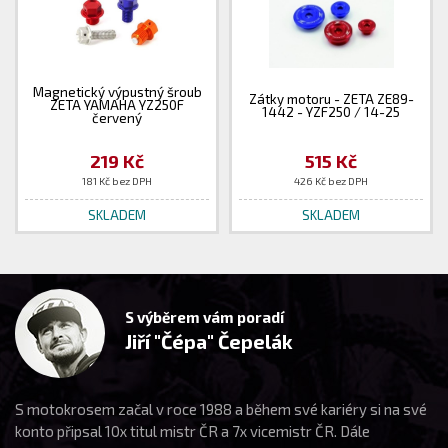
Magnetický výpustný šroub
Zátky motoru - ZETA ZE89-
ZETA YAMAHA YZ250F
1442 - YZF250 / 14-25
červený
219 Kč
515 Kč
181 Kč bez DPH
426 Kč bez DPH
SKLADEM
SKLADEM
S výběrem vám poradí
Jiří "Čépa" Čepelák
S motokrosem začal v roce 1988 a během své kariéry si na své
konto připsal 10x titul mistr ČR a 7x vicemistr ČR. Dále